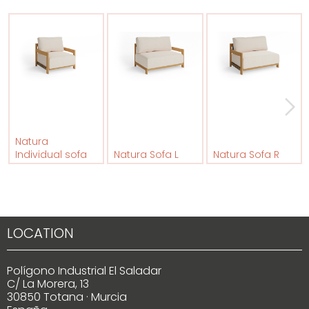
Natura
Individual sofa
Natura Sofa L
Natura Sofa R
LOCATION
Polígono Industrial El Saladar
C/ La Morera, 13
30850 Totana · Murcia