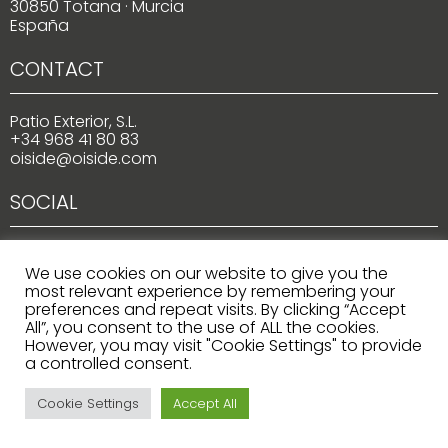
30850 Totana · Murcia
España
CONTACT
Patio Exterior, S.L.
+34 968 41 80 83
oiside@oiside.com
SOCIAL
We use cookies on our website to give you the
most relevant experience by remembering your
preferences and repeat visits. By clicking “Accept
All”, you consent to the use of ALL the cookies.
However, you may visit "Cookie Settings" to provide
Copyright © 2022 OISIDE
a controlled consent.
Legal Advise
Privacy Policy
Cookie Settings
Accept All