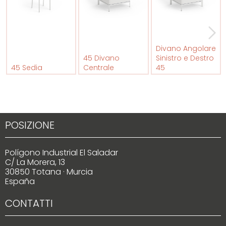
Divano Angolare
45 Divano
Sinistro e Destro
45 Sedia
Centrale
45
POSIZIONE
Polígono Industrial El Saladar
C/ La Morera, 13
30850 Totana · Murcia
España
CONTATTI