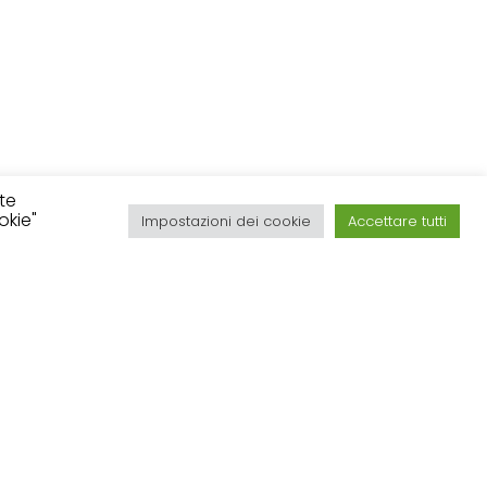
ite
okie"
Impostazioni dei cookie
Accettare tutti