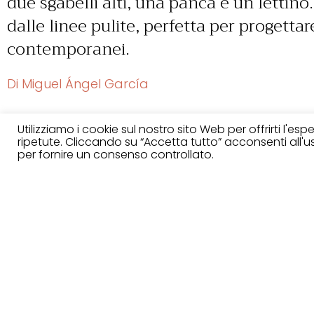
due sgabelli alti, una panca e un lettino
dalle linee pulite, perfetta per progetta
contemporanei.
Di Miguel Ángel García
Utilizziamo i cookie sul nostro sito Web per offrirti l'es
ripetute. Cliccando su “Accetta tutto” acconsenti all'uso
Finiture
per fornire un consenso controllato.