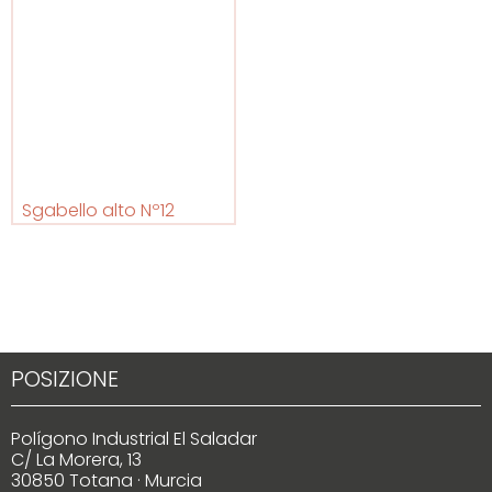
Sgabello alto Nº12
POSIZIONE
Polígono Industrial El Saladar
C/ La Morera, 13
30850 Totana · Murcia