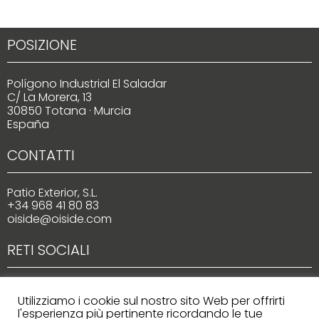
POSIZIONE
Polígono Industrial El Saladar
C/ La Morera, 13
30850 Totana · Murcia
España
CONTATTI
Patio Exterior, S.L.
+34 968 41 80 83
oiside@oiside.com
RETI SOCIALI
Utilizziamo i cookie sul nostro sito Web per offrirti
l'esperienza più pertinente ricordando le tue