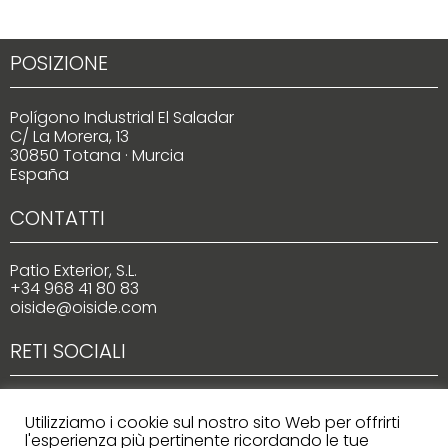
POSIZIONE
Polígono Industrial El Saladar
C/ La Morera, 13
30850 Totana · Murcia
España
CONTATTI
Patio Exterior, S.L.
+34 968 41 80 83
oiside@oiside.com
RETI SOCIALI
Utilizziamo i cookie sul nostro sito Web per offrirti
l'esperienza più pertinente ricordando le tue