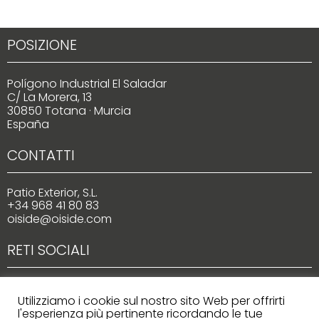
POSIZIONE
Polígono Industrial El Saladar
C/ La Morera, 13
30850 Totana · Murcia
España
CONTATTI
Patio Exterior, S.L.
+34 968 41 80 83
oiside@oiside.com
RETI SOCIALI
Utilizziamo i cookie sul nostro sito Web per offrirti
l'esperienza più pertinente ricordando le tue