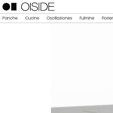
Panche
Cucine
Oscillaziones
Fulmine
Fiorie