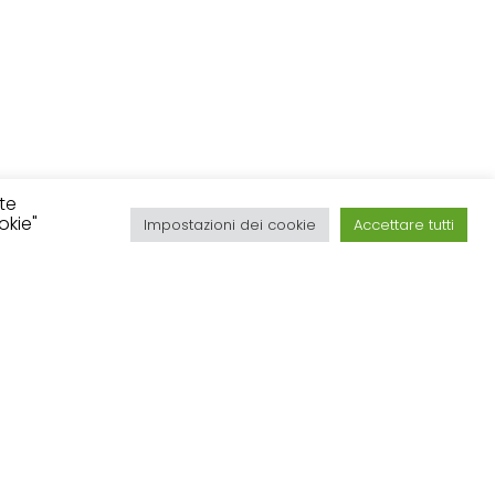
ite
okie"
Impostazioni dei cookie
Accettare tutti