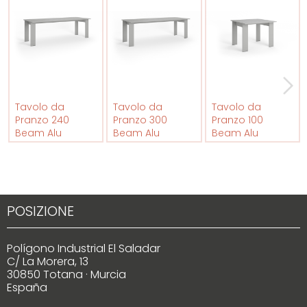
Tavolo da
Tavolo da
Tavolo da
Pranzo 240
Pranzo 300
Pranzo 100
Beam Alu
Beam Alu
Beam Alu
POSIZIONE
Polígono Industrial El Saladar
C/ La Morera, 13
30850 Totana · Murcia
España