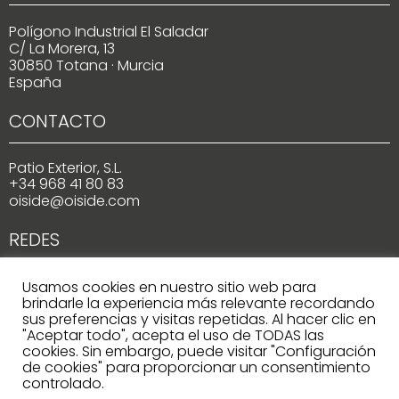
Polígono Industrial El Saladar
C/ La Morera, 13
30850 Totana · Murcia
España
CONTACTO
Patio Exterior, S.L.
+34 968 41 80 83
oiside@oiside.com
REDES
Usamos cookies en nuestro sitio web para
brindarle la experiencia más relevante recordando
sus preferencias y visitas repetidas. Al hacer clic en
"Aceptar todo", acepta el uso de TODAS las
cookies. Sin embargo, puede visitar "Configuración
de cookies" para proporcionar un consentimiento
Copyright © 2022 OISIDE
controlado.