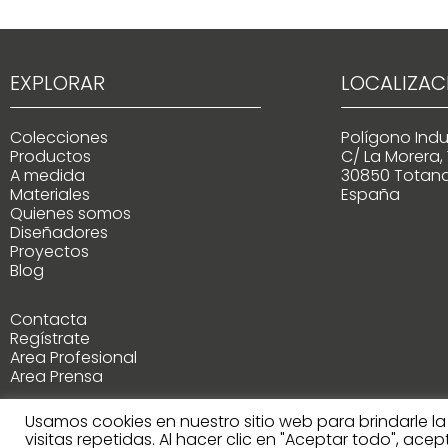
EXPLORAR
LOCALIZAC
Colecciones
Polígono Indus
Productos
C/ La Morera, 
A medida
30850 Totana
Materiales
España
Quienes somos
Diseñadores
Proyectos
Blog
Contacta
Regístrate
Area Profesional
Area Prensa
Usamos cookies en nuestro sitio web para brindarle l
visitas repetidas. Al hacer clic en "Aceptar todo", ace