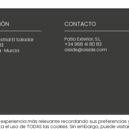
IÓN
CONTACTO
Patio Exterior, S.L.
trial El Saladar
+34 968 41 80 83
13
oiside@oiside.com
 · Murcia
a experiencia más relevante recordando sus preferencias 
pta el uso de TODAS las cookies. Sin embargo, puede visita