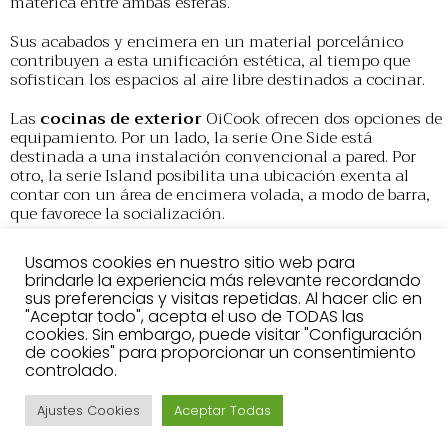
matérica entre ambas esferas.
Sus acabados y encimera en un material porcelánico
contribuyen a esta unificación estética, al tiempo que
sofistican los espacios al aire libre destinados a cocinar.
Las
cocinas de exterior
OiCook ofrecen dos opciones de
equipamiento. Por un lado, la serie One Side está
destinada a una instalación convencional a pared. Por
otro, la serie Island posibilita una ubicación exenta al
contar con un área de encimera volada, a modo de barra,
que favorece la socialización.
Ambas opciones comparten los mismos módulos y
Usamos cookies en nuestro sitio web para
accesorios, pudiéndose obtener las mismas
brindarle la experiencia más relevante recordando
configuraciones tanto si se opta por una versión a pared
sus preferencias y visitas repetidas. Al hacer clic en
como exenta.
"Aceptar todo", acepta el uso de TODAS las
cookies. Sin embargo, puede visitar "Configuración
El programa de
cocinas de exterior
OiCook incluye
de cookies" para proporcionar un consentimiento
cuatro tipos de módulos: dos de almacenaje (uno con dos
controlado.
gavetas altas y, otro, con dos cajones y una gaveta alta),
un módulo bajo fregadero con un cajón y una gaveta (con
Ajustes Cookies
Aceptar Todas
opción de cubos de reciclaje), y un módulo de cocina con
una gaveta alta.