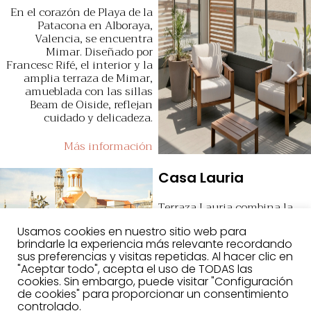
En el corazón de Playa de la
Patacona en Alboraya,
Valencia, se encuentra
Mimar. Diseñado por
Francesc Rifé, el interior y la
amplia terraza de Mimar,
amueblada con las sillas
Beam de Oiside, reflejan
cuidado y delicadeza.
Más información
Casa Lauria
Terraza Lauria combina la
vida al aire libre con el estilo
Usamos cookies en nuestro sitio web para
único del centro de la ciudad
brindarle la experiencia más relevante recordando
de Valencia.
sus preferencias y visitas repetidas. Al hacer clic en
"Aceptar todo", acepta el uso de TODAS las
Más información
cookies. Sin embargo, puede visitar "Configuración
de cookies" para proporcionar un consentimiento
Ineos Club House
controlado.