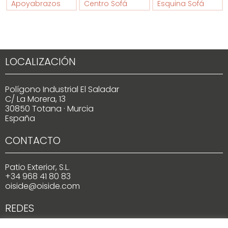
Apoyabrazos
Centro Sofá
Esquina Sofá
LOCALIZACIÓN
Polígono Industrial El Saladar
C/ La Morera, 13
30850 Totana · Murcia
España
CONTACTO
Patio Exterior, S.L.
+34 968 41 80 83
oiside@oiside.com
REDES