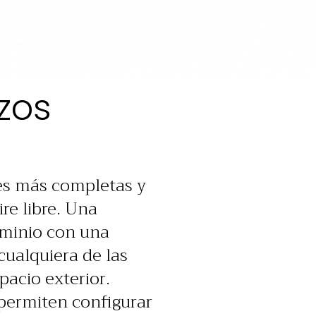
zos
ies más completas y
re libre. Una
minio con una
cualquiera de las
acio exterior.
permiten configurar