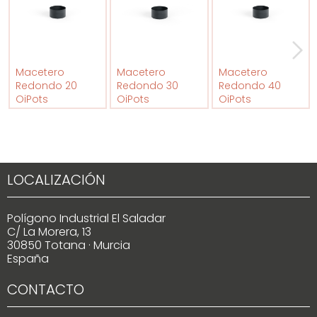
Macetero
Macetero
Macetero
Redondo 20
Redondo 30
Redondo 40
OiPots
OiPots
OiPots
LOCALIZACIÓN
Polígono Industrial El Saladar
C/ La Morera, 13
30850 Totana · Murcia
España
CONTACTO