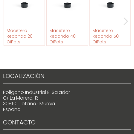
Macetero
Macetero
Macetero
Redondo 20
Redondo 40
Redondo 50
OiPots
OiPots
OiPots
LOCALIZACIÓN
Polígono Industrial El Saladar
C/ La Morera, 13
30850 Totana · Murcia
España
CONTACTO