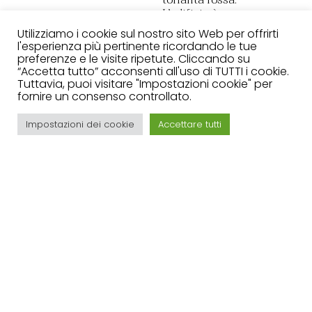
tonalità rossa.
L’edificio è
stato
Utilizziamo i cookie sul nostro sito Web per offrirti
costruito con
l'esperienza più pertinente ricordando le tue
la pietra
preferenze e le visite ripetute. Cliccando su
locale; Marmo
“Accetta tutto” acconsenti all'uso di TUTTI i cookie.
rosso di
Tuttavia, puoi visitare "Impostazioni cookie" per
Alicante, che
fornire un consenso controllato.
si fonde così
con
Impostazioni dei cookie
Accettare tutti
l’ambiente
circostante. Il
blocco ti
accoglie
all’interno,
austero ma
confortevole,
per offrirti
un’esperienza
sensibile di
acqua e luce.
La penombra
del suo