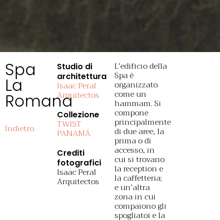
Spa
L’edificio della
Studio di
Spa è
architettura
La
organizzato
Isaac Peral
come un
Arquitectos
Romana
hammam. Si
compone
Collezione
principalmente
TWIST
Indietro
di due aree, la
PANAMÁ
prima o di
accesso, in
Crediti
cui si trovano
fotografici
la reception e
Isaac Peral
la caffetteria;
Arquitectos
e un’altra
zona in cui
compaiono gli
spogliatoi e la