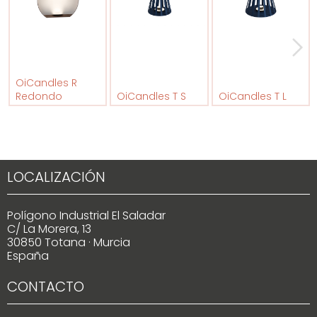
OiCandles R
Redondo
OiCandles T S
OiCandles T L
LOCALIZACIÓN
Polígono Industrial El Saladar
C/ La Morera, 13
30850 Totana · Murcia
España
CONTACTO