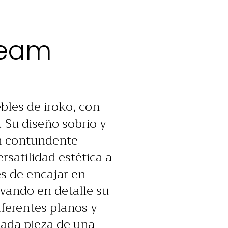
Beam
bles de iroko, con
 Su diseño sobrio y
un contundente
rsatilidad estética a
s de encajar en
rvando en detalle su
iferentes planos y
cada pieza de una