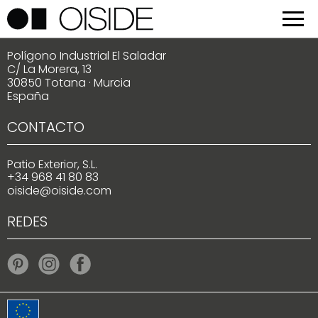
LOCALIZACIÓN
Polígono Industrial El Saladar
C/ La Morera, 13
30850 Totana · Murcia
España
CONTACTO
Patio Exterior, S.L.
+34 968 41 80 83
oiside@oiside.com
REDES