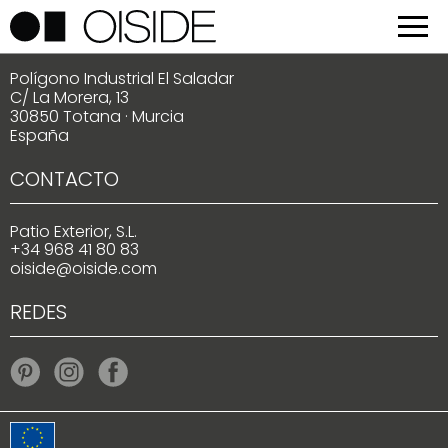
LOCALIZACIÓN
Polígono Industrial El Saladar
C/ La Morera, 13
30850 Totana · Murcia
España
CONTACTO
Patio Exterior, S.L.
+34 968 41 80 83
oiside@oiside.com
REDES