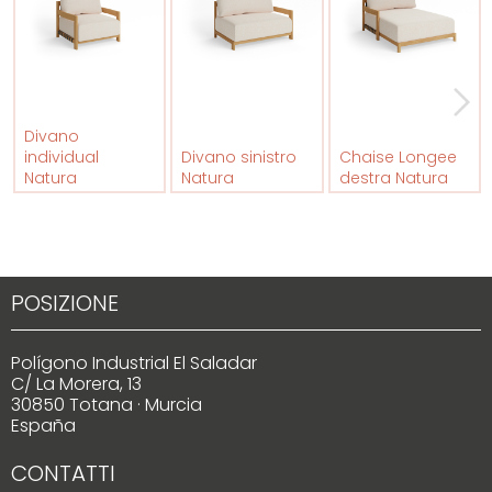
Divano
individual
Divano sinistro
Chaise Longee
Natura
Natura
destra Natura
POSIZIONE
Polígono Industrial El Saladar
C/ La Morera, 13
30850 Totana · Murcia
España
CONTATTI