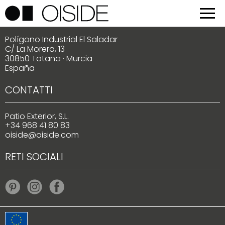
POSIZIONE
Polígono Industrial El Saladar
C/ La Morera, 13
30850 Totana · Murcia
España
CONTATTI
Patio Exterior, S.L.
+34 968 41 80 83
oiside@oiside.com
RETI SOCIALI