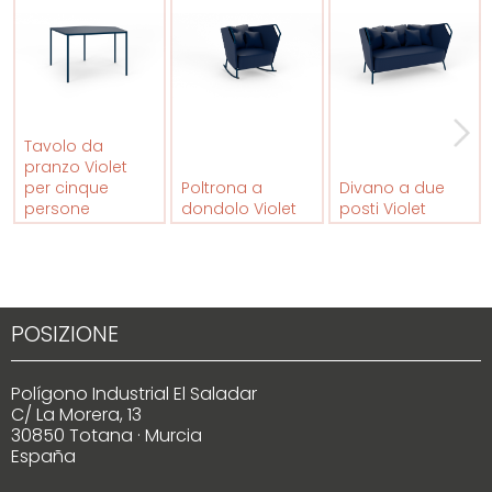
Tavolo da
pranzo Violet
per cinque
Poltrona a
Divano a due
persone
dondolo Violet
posti Violet
POSIZIONE
Polígono Industrial El Saladar
C/ La Morera, 13
30850 Totana · Murcia
España