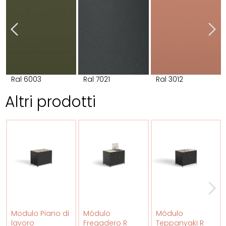
Ral 6003
Ral 7021
Ral 3012
Altri prodotti
Modulo Piano di
Módulo
Módulo
lavoro
Fregadero R
Teppanyaki R