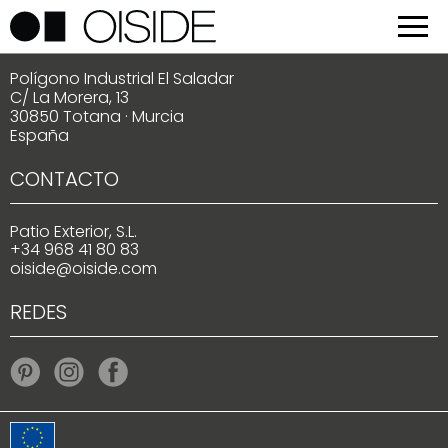
LOCALIZACIÓN
Polígono Industrial El Saladar
C/ La Morera, 13
30850 Totana · Murcia
España
CONTACTO
Patio Exterior, S.L.
+34 968 41 80 83
oiside@oiside.com
REDES