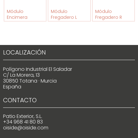
Módulo
Módulo
Módulo
Encimera
Fregadero L
Fregadero R
LOCALIZACIÓN
Polígono Industrial El Saladar
C/ La Morera, 13
30850 Totana · Murcia
España
CONTACTO
Patio Exterior, S.L.
+34 968 41 80 83
oiside@oiside.com