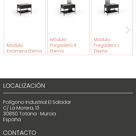
Módulo
Módulo
Módulo
Fregadero R
Fregadero L
Encimera Eterna
Eterna
Eterna
LOCALIZACIÓN
Polígono Industrial El Saladar
C/ La Morera, 13
30850 Totana · Murcia
España
CONTACTO