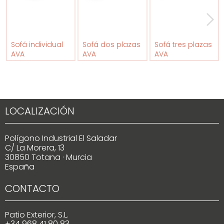
Sofá individual
Sofá dos plazas
Sofá tres plazas
AVA
AVA
AVA
LOCALIZACIÓN
Polígono Industrial El Saladar
C/ La Morera, 13
30850 Totana · Murcia
España
CONTACTO
Patio Exterior, S.L.
+34 968 41 80 83