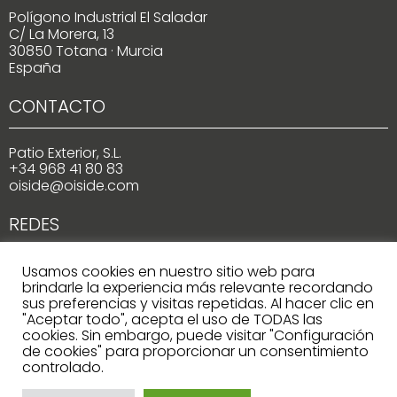
Polígono Industrial El Saladar
C/ La Morera, 13
30850 Totana · Murcia
España
CONTACTO
Patio Exterior, S.L.
+34 968 41 80 83
oiside@oiside.com
REDES
Usamos cookies en nuestro sitio web para
brindarle la experiencia más relevante recordando
sus preferencias y visitas repetidas. Al hacer clic en
"Aceptar todo", acepta el uso de TODAS las
cookies. Sin embargo, puede visitar "Configuración
de cookies" para proporcionar un consentimiento
Copyright © 2022 OISIDE
controlado.
Aviso Legal